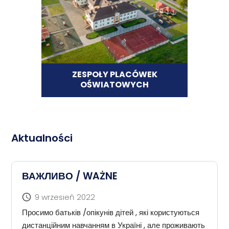
ZESPOŁY PLACÓWEK
OŚWIATOWYCH
Aktualności
ВАЖЛИВО / WAŻNE
9 wrzesień 2022
Просимо батьків /опікунів дітей , які користуються
дистанційним навчанням в Україні , але проживають