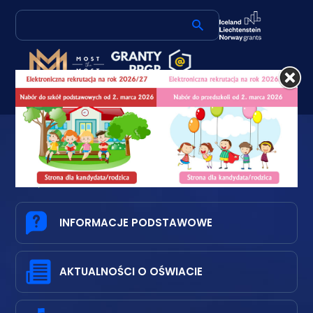
Mapa
Kontakt
Wersja
ESP
serwisu
kontrastowa
GMINNY ZARZĄD OŚWIATY W
STRZELCACH OPOLSKICH
INFORMACJE PODSTAWOWE
AKTUALNOŚCI O OŚWIACIE