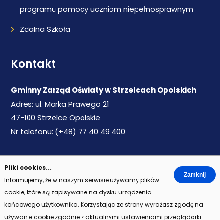
programu pomocy uczniom niepełnosprawnym
Zdalna Szkoła
Kontakt
Gminny Zarząd Oświaty w Strzelcach Opolskich
Adres: ul. Marka Prawego 21
47-100 Strzelce Opolskie
Nr telefonu: (+48) 77 40 49 400
WWW:
www.gzo-strzelceopolskie.pl
Pliki cookies...
Email:
sekretariat@gzo-strzelceopolskie.pl
Informujemy, że w naszym serwisie używamy plików
cookie, które są zapisywane na dysku urządzenia
końcowego użytkownika. Korzystając ze strony wyrażasz zgodę na
używanie cookie zgodnie z aktualnymi ustawieniami przeglądarki.