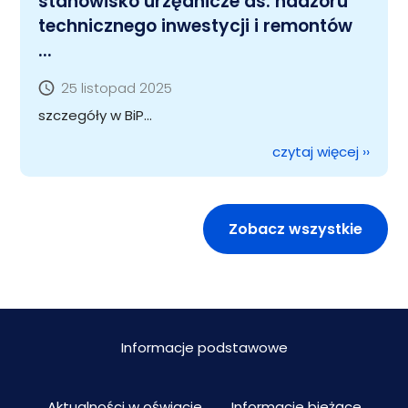
stanowisko urzędnicze ds. nadzoru
technicznego inwestycji i remontów
...
25 listopad 2025
szczegóły w BiP...
czytaj więcej
››
Zobacz wszystkie
Informacje podstawowe
Aktualności w oświacie
Informacje bieżące