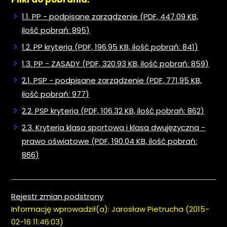
1.1. PP - podpisane zarządzenie (PDF, 447.09 KB,
ilość pobrań: 895)
1.2. PP kryteria (PDF, 196.95 KB, ilość pobrań: 841)
1.3. PP - ZASADY (PDF, 320.93 KB, ilość pobrań: 859)
2.1. PSP - podpisane zarządzenie (PDF, 771.95 KB,
ilość pobrań: 977)
2.2. PSP kryteria (PDF, 106.32 KB, ilość pobrań: 862)
2.3. Kryteria klasa sportowa i klasa dwujęzyczna -
prawo oświatowe (PDF, 190.04 KB, ilość pobrań:
866)
Rejestr zmian podstrony
Informację wprowadził(a): Jarosław Pietrucha (2015-
02-16 11:46:03)