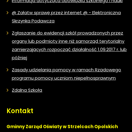
Informacja dotycząca obowiązku szkolnego i nauki
@ Załatw sprawę przez internet @ - Elektroniczna
Skrzynka Podawcza
Zgłaszanie do ewidencji szkół prowadzonych przez
organy lub podmioty inne niż samorząd terytorialny
zamierzających rozpocząć działalność 1.09.2017 r. lub
później
Zasady udzielania pomocy w ramach Rządowego
programu pomocy uczniom niepełnosprawnym
Zdalna Szkoła
Kontakt
Gminny Zarząd Oświaty w Strzelcach Opolskich